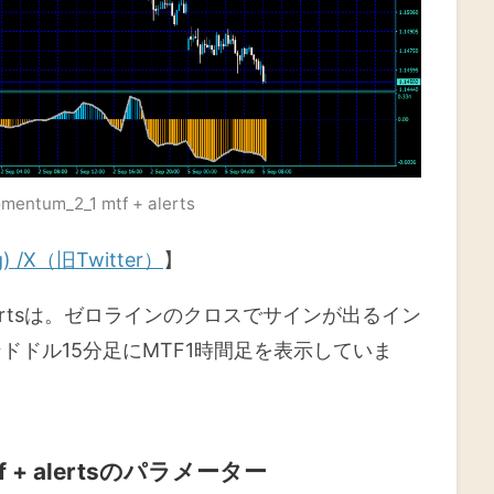
entum_2_1 mtf + alerts
g) /X（旧Twitter）
】
tf + alertsは。ゼロラインのクロスでサインが出るイン
ドドル15分足にMTF1時間足を表示していま
mtf + alertsのパラメーター